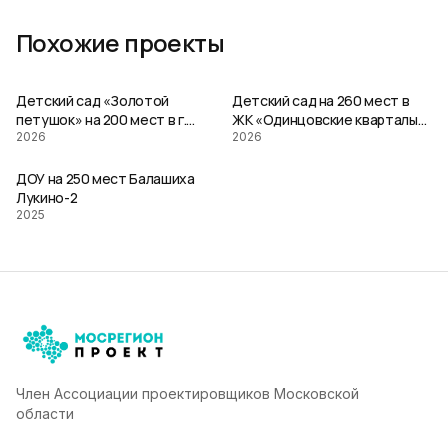
Похожие проекты
Детский сад «Золотой
Детский сад на 260 мест в
петушок» на 200 мест в г.
ЖК «Одинцовские кварталы»,
Лобня
2026
Солманово
2026
ДОУ на 250 мест Балашиха
Лукино-2
2025
Член Ассоциации проектировщиков Московской
области