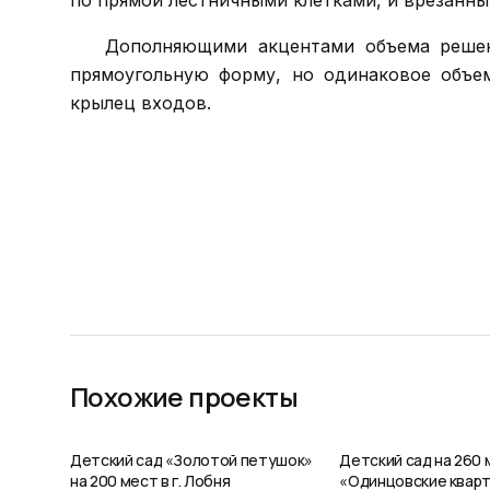
по прямой лестничными клетками, и врезанны
Дополняющими акцентами объема решен
прямоугольную форму, но одинаковое объе
крылец входов.
Похожие проекты
Детский сад «Золотой петушок»
Детский сад на 260 
на 200 мест в г. Лобня
«Одинцовские кварт