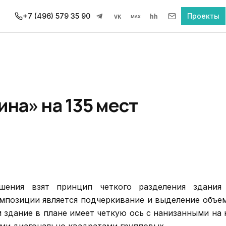
+7 (496) 579 35 90
Проекты
VK
hh
MAX
на» на 135 мест
шения взят принцип четкого разделения здания
мпозиции является подчеркивание и выделение объе
 здание в плане имеет четкую ось с нанизанными на 