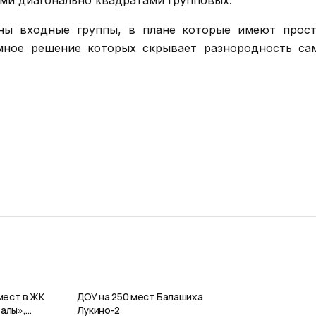
ми диагонально квадратами групповых.
ы входные группы, в плане которые имеют прос
мное решение которых скрывает разнородность са
мест в ЖК
ДОУ на 250 мест Балашиха
алы»,
Лукино-2