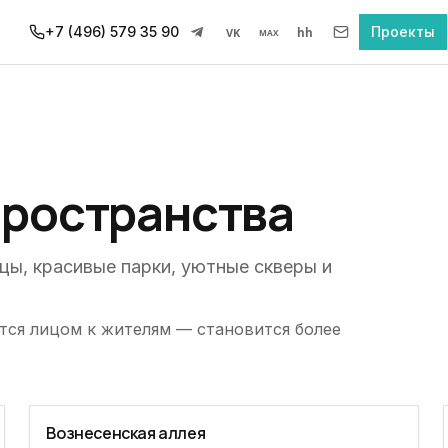
+7 (496) 579 35 90
Проекты
VK
hh
MAX
ространства
цы, красивые парки, уютные скверы и
тся лицом к жителям — становится более
Вознесенская аллея