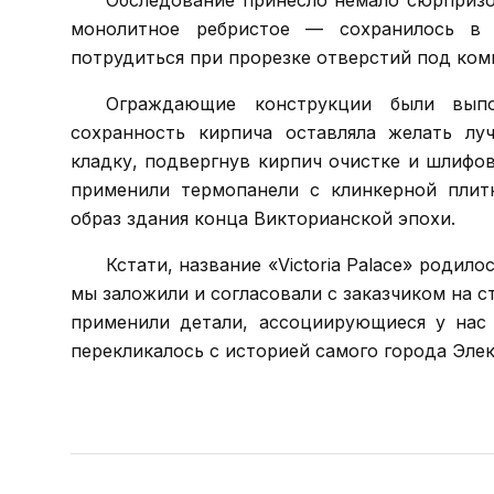
Обследование принесло немало сюрпризо
монолитное ребристое — сохранилось в о
потрудиться при прорезке отверстий под ком
Ограждающие конструкции были выпо
сохранность кирпича оставляла желать лу
кладку, подвергнув кирпич очистке и шлифо
применили термопанели с клинкерной плит
образ здания конца Викторианской эпохи.
Кстати, название «Victoria Palace» родил
мы заложили и согласовали с заказчиком на 
применили детали, ассоциирующиеся у нас 
перекликалось с историей самого города Элек