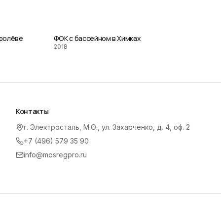
оролёве
ФОК с бассейном в Химках
2018
Контакты
г. Электросталь, М.О., ул. Захарченко, д. 4, оф. 2
+7 (496) 579 35 90
info@mosregpro.ru