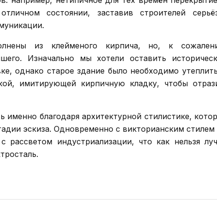
в: например, нетипичное для тех времён перекрыти
тличном состоянии, заставив строителей серьё
муникации.
лнены из клейменого кирпича, но, к сожален
чшего. Изначально мы хотели оставить историчес
вке, однако старое здание было необходимо утеплит
кой, имитирующей кирпичную кладку, чтобы отраз
ось именно благодаря архитектурной стилистике, кото
стадии эскиза. Одновременно с викторианским стилем
с рассветом индустриализации, что как нельзя лу
тросталь.