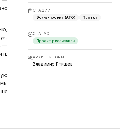
е —
зно
СТАДИИ
Эскиз-проект (АГО)
Проект
ию,
СТАТУС
кую
Проект реализован
ь —
ить
АРХИТЕКТОРЫ
Владимир Ртищев
рую
 мы
чше