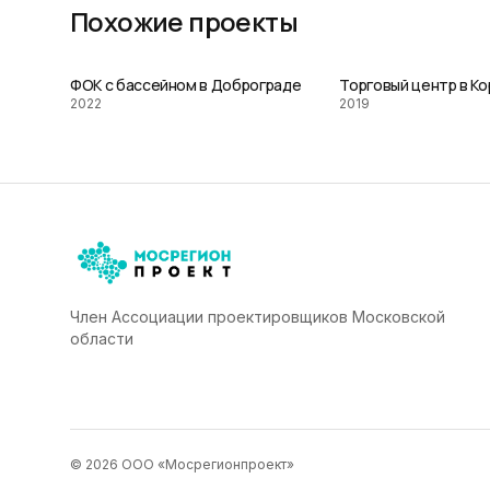
Похожие проекты
ФОК с бассейном в Доброграде
Торговый центр в К
2022
2019
Член Ассоциации проектировщиков Московской
области
©
2026
ООО «Мосрегионпроект»